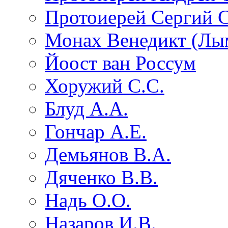
Протоиерей Сергий 
Монах Венедикт (Лы
Йоост ван Россум
Хоружий С.С.
Блуд А.А.
Гончар А.Е.
Демьянов В.А.
Дяченко В.В.
Надь О.О.
Назаров И.В.