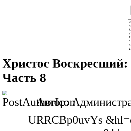
Христос Воскресший: 
Часть 8
Автор: Администра
URRCBp0uvYs
&hl=