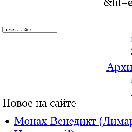
&hl=e
Архи
Новое на сайте
Монах Венедикт (Лимар)