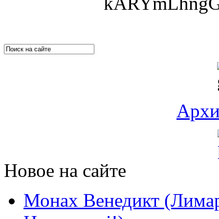
kARYmLhngGM
Архи
Новое на сайте
Монах Венедикт (Лимар)