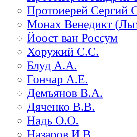
Протоиерей Сергий 
Монах Венедикт (Лы
Йоост ван Россум
Хоружий С.С.
Блуд А.А.
Гончар А.Е.
Демьянов В.А.
Дяченко В.В.
Надь О.О.
Назаров И.В.