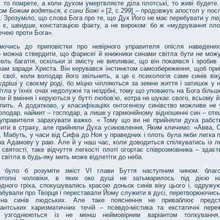
 то помрете, а коли духом умертвляєте діла плотські, то живі будете
ом Божим водяться, є сини Божі
» [2, с.299] – продовжує апостол у пос
 Зрозуміло, що слова Бога про те, що Дух Його не має перебувати у лю
, є, швидше, констатацією факту, а не вироком: бо ж «мудрування пло
ечею проти Бога».
аючись до приповістки про невірного управителя опісля наведених
 можна ствердити, що фарисеї й книжники синами світла бути не можут
ель багатія, оскільки зі змісту не випливає, що він покаявся і зробив
кам заради Христа. Він керувався інстинктом самозбереження, щоб при
 свої, коли володар його звільнить, а це є психологія саме синів вік
дріші у своєму роді, бо міцно чіпляються за земне життя і затишок у 
ітла у їхніх очах недолужні та нездібні, тому що уповають на Бога більш
ли й вміння і керуються у бутті любов’ю, котра не шукає свого, всьому й
пить. А додатково, у класифікаціях онтогенезу синівство можливе не 
олодар, наймит – господар, а лише у гармонійному відношенні син – оте
 управителя зарахувати важко. « Тому що ви не прийняли духа рабст
ити в страху, але прийняли Духа усиновлення, Яким кличемо: «Авва, О
]. Мабуть, у часи від Сифа до Ноя у праведних і плоть була якби легка 
на Адамову у раю. Але й у наш час, коли доводиться спілкуватись із 
 святості, таке відчуття легкості плоті огортає співрозмовника – здає
 світла в будь-яку мить може відлетіти до неба.
е було б розуміти зміст VI глави Буття наступним чином: благо
отопні чоловіки, в яких око душі не затьмарилось під дією на
дного гріха, спокушувались красою доньок синів віку цього і, одружую
абували про Творця і переставали Йому служити в дусі, перетворюючись
на синів людських. Але таке пояснення не приваблює предста
тантських харизматичних течій – псевдо-містика та екстатичні пере
е узгоднюються із не менш неймовірним варіантом толкування