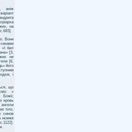
, аніж
 варіант
андрита
тріарха
жих, на
с.683].
го. Вони
 синами
 «І бил
ана» [3,
ожих не
ели [6,
ць» його
аступним
подєм, і
ься, що
ємо: «
 Божіі;
о кровь
я ангели
ає тіло,
о синов
на нємже
с.1122].
и.