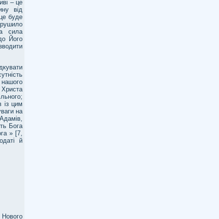
иві – це
ину від
 це буде
орушило
 а сила
до Його
зводити
дкувати
сутність
 нашого
в Христа
ільного;
в із цим
уваги на
 Адамів,
ть Бога
га » [7,
одаті й
 Нового