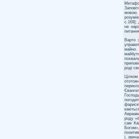
Метафор
Заповіт
мовою. 
розумі
с.169];
не наро
питання
Варто з
управи
майно.
майбутн
похвал
припові
роді сво
Цілком 
ототож
перекл
Єванге
Господь
погоди
фарисеї
каютьс
Авраам
роду «
сам Ка
Богом»,
позитив
і, звич