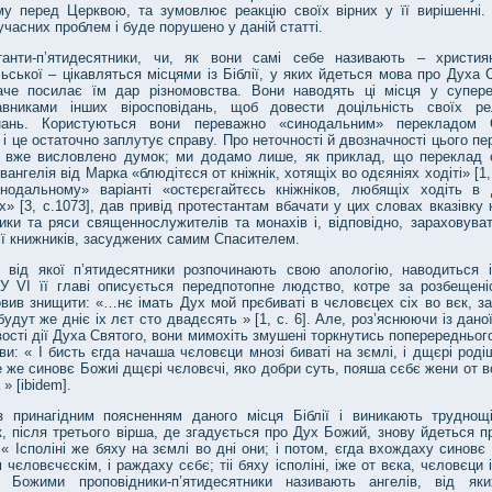
му перед Церквою, та зумовлює реакцію своїх вірних у її вирішенні.
учасних проблем і буде порушено у даній статті.
танти-п’ятидесятники, чи, як вони самі себе називають – христия
ьської – цікавляться місцями із Біблії, у яких йдеться мова про Духа 
аче посилає їм дар різномовства. Вони наводять ці місця у супере
авниками інших віросповідань, щоб довести доцільність своїх рел
нань. Користуються вони переважно «синодальним» перекладом 
і це остаточно заплутує справу. Про неточності й двозначності цього п
 вже висловлено думок; ми додамо лише, як приклад, що переклад с
вангелія від Марка «блюдітєся от кніжнік, хотящіх во одєяніях ходіті» [1,
одальному» варіанті «остєрєгайтєсь кніжніков, любящіх ходіть в 
» [3, с.1073], дав привід протестантам вбачати у цих словах вказівку 
ики та ряси священнослужителів та монахів і, відповідно, зараховуват
ії книжників, засуджених самим Спасителем.
, від якої п’ятидесятники розпочинають свою апологію, наводиться і
 У VI її главі описується передпотопне людство, котре за розбещені
вив знищити: «…нє імать Дух мой прєбиваті в чєловєцех сіх во вєк, за
будут же дніє іх лєт сто двадєсять » [1, с. 6]. Але, роз’яснюючи із дано
ості дії Духа Святого, вони мимохіть змушені торкнутись поперередньог
ави: « І бисть єгда начаша чєловєци мнозі биваті на зємлі, і дщєрі роді
 же синовє Божиі дщєрі чєловєчі, яко добри суть, пояша сєбє жени от 
 » [ibidem].
з принагідним поясненням даного місця Біблії і виникають труднощ
, після третього вірша, де згадується про Дух Божий, знову йдеться п
« Ісполіні же бяху на зємлі во дні они; і потом, єгда вхождаху синовє
чєловєчєскім, і раждаху сєбє; тіі бяху ісполіні, іже от вєка, чєловєци і
 Божими проповідники-п’ятидесятники називають ангелів, від як