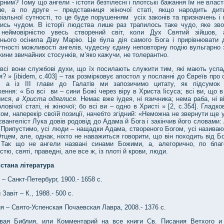
рним? Тому що ангели - істоти безтілесні і плотські бажання їм не власт
ше, а по друге – представниця жіночої статі, якщо народить дит
іальної сутності, то це буде порушенням усіх законів та призначень і
тись чудом. В історії людства лише раз трапилось таке чудо, яке зв
неймовірністю увесь створений світ, коли Дух Святий зійшов,
нього осінила Діву Марію. Це була дія самого Бога і прирівнювати 
тності можливості ангелів, чудесну єдину неповторну подію вульгарно 
ини звичайних стосунків, м’яко кажучи, не толерантно.
всі вони службові духи, що їх посилають служити тим, які мають успа
я? » [ibidem, с.403] – так розмірковує апостол у посланні до Євреїв про 
в, а із ІІІ глави до Галатів ми запозичимо цитату, як підсумок
ення: « Бо всі ви – сини Божі через віру в Христа Іісуса; всі ви, що 
лися,
в Христа одяглися
. Немає вже іудея, ні язичника; нема раба, ні в
ловічої статі, ні жіночої; бо всі ви – одно в Христі » [2, с.354]. Гладко
ом, наперекір своїй позиції, начебто згідний: «Неможна не звернути ще 
євангеліст Лука довів родовід до Адама й Бога і закінчив його словами:
Припустимо, усі люди – нащадки Адама, створеного Богом, усі називаю
тцем, але, однак, ніхто не наважиться говорити, що він походить від Бо
. Так що не ангели названі синами Божими, а, алегорично, по благ
стю, святі, праведні, але все ж, із плоті й крови, люди.
стана література
я – Санкт-Петербург, 1900.- 1658 с.
 Завіт – К., 1988.- 500 с.
я – Свято-Успенская Почаевская Лавра, 2008.- 1376 с.
овая Библия, или Комментарий на все книги Св. Писания Ветхого и