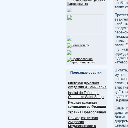
пробле
таких с
Протес
євангел
який н
предст
переко
Письма 
немало
глави Є
у «син
одєждах
підрясн
категор
Цитата
Полезные ссылки
Буття.
постано
плоть; 
Киевская Духовная
Академия и Семинария
властив
цієї гл
Institut de Théologie
відєвше
Orthodoxe Saint-Serge
ізбраша
Русская духовная
семинария во Франции
Саме і
Украина Православная
додаток
Божих: 
Приход святителя
дщєрєм 
Амвросия
Синами
Медиоланского в