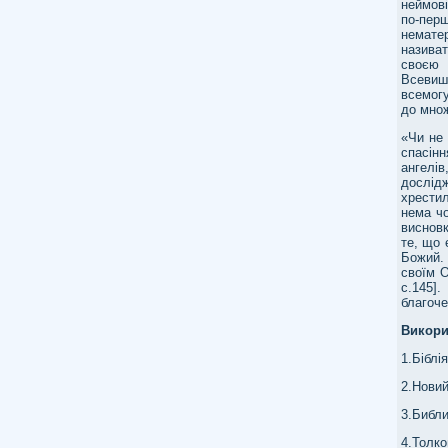
неймові
по-пер
нематер
назива
своєю 
Всевиш
всемогу
до множ
«Чи не 
спасінн
ангелі
дослідж
хрести
нема чо
висновк
те, що 
Божий. 
своїм О
с.145]
благоче
Викори
1.Біблі
2.Новий
3.Библи
4.Толк