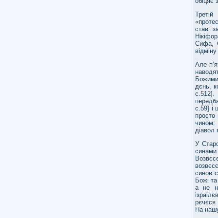
обіцяє 
Треті
«протес
став з
Нікіфо
Сифа, 
відміну
Але п’я
наводя
Божими
дєнь, к
с.512]
передб
с.59] і
просто 
чином:
діавол п
У Старо
синам
Возвєс
возвєсє
синов с
Божі та
а не н
ізраілє
рєчєся 
На нашу