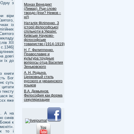
 Одну з
Монах Венедикт
(Лимар). Рци слово
твєрдо (Ігри? Немов –
ни віри
ні!)
Святого,
Наталія Філіпенко. З
чках із
історії філософської
ігійних
спільноти в Україні:
Святого
Київське Науково-
ерекладу
філософське
лів ХІІ
товариство (1914-1919)
 с.1346]
Н. Г. Филиппенко.
длінних
Православие и
на довгі
культура:трудные
и їх до
вопросы отца Василия
Зеньковского
А. Н. Родына.
з книги
Церковный стиль
сть Бог
русского и украинского
нє суть
языков
ї цитати
В.А. Демьянов.
о тексту
Философия как форма
шася ім;
секуляризации
всєх яже
і. А на
ро синів
 Божиі к
мєніті».
их то і