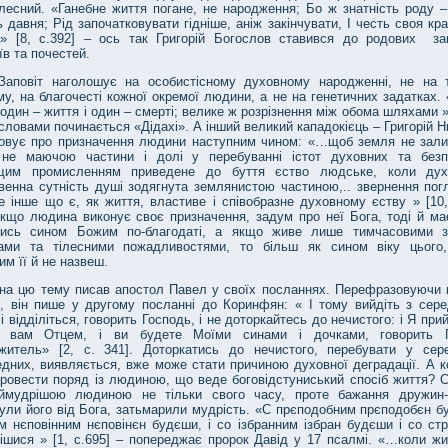
лесний. «Ганебне життя погане, не народження; Бо ж знатність роду –
ь давня; Рід започатковувати гідніше, аніж закінчувати, І честь своя кр
а» [8, с.392] – ось так Григорій Богослов ставився до родових за
їв та почестей.
Заповіт наголошує на особистісному духовному народженні, не на т
у, на благочесті кожної окремої людини, а не на генетичних задатках.
один – життя і один – смерті; велике ж розрізнення між обома шляхами » 
словами починається «Дідахі». А інший великий кападокієць – Григорій 
ковує про призначення людини наступним чином: «…щоб земля не зал
 не маючою частини і долі у перебуванні істот духовних та безп
щим промисленням приведене до буття єство людське, коли ду
венна сутність душі зодягнута землянистою частиною,.. звернення пог
е інше що є, як життя, властиве і співобразне духовному єству » [10,
якщо людина виконує своє призначення, задум про неї Бога, тоді й ма
тись сином Божим по-благодаті, а якщо живе лише тимчасовими 
сами та тілесними пожадливостями, то більш як сином віку цього
м її й не назвеш.
 на цю тему писав апостол Павел у своїх посланнях. Перефразовуючи 
ю, він пише у другому посланні до Коринфян: « І тому вийдіть з сер
 і відділіться, говорить Господь, і не доторкайтесь до нечистого: і Я при
 вам Отцем, і ви будете Моїми синами і дочками, говорить Г
житель» [2, с. 341]. Доторкатись до нечистого, перебувати у сер
дних, виявляється, вже може стати причиною духовної деградації. А к
провести поряд із людиною, що веде боговідстуниський спосіб життя? 
ймудрішою людиною не тільки свого часу, проте бажання дружин-
ули його від Бога, затьмарили мудрість. «С прєподобним прєподобєн бу
 нєповінним нєповінєн будєши, і со ізбранним ізбран будєши і со стр
ішися » [1, с.695] – попереджає пророк Давід у 17 псалмі. «…коли жи