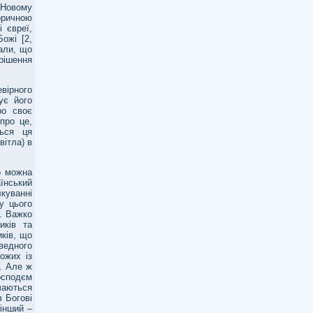
у Новому
оричною
 євреї,
ожі [2,
дали, що
рішення
вірного
ує його
ро своє
про це,
ться ця
вітла) в
о можна
їнський
куванні
у цього
]. Важко
иків та
ків, що
ведного
ожих із
. Але ж
осподєм
ачаються
в Богові
 інший –