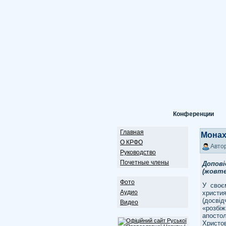
Конференции
Главная
Монах
О КРФО
Автор
Руководство
Почетные члены
Допові
(жовте
Фото
У своє
Аудио
христи
(досві
Видео
«розбі
апосто
Христо