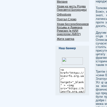
народж
Милане
Храм на честь Різдва
Толкова
Пресвятої Богородиці
Божі», 
Оrthodoxie
знаті,
латинсь
Портал Слово
проте 
Храм бессеребреников
досить 
Косьмы и Дамиана
Римских (в НИИ
Другим 
онкологии АМНУ)
отців 
Жити завтра
Олекса
сучасні
століт
Наш баннер
присут
цитату
фрагме
істори
таким 
Третім 
«сини 
Златоус
Усі ці 
за жін
фізично
що пред
були п
добре і
межа мі