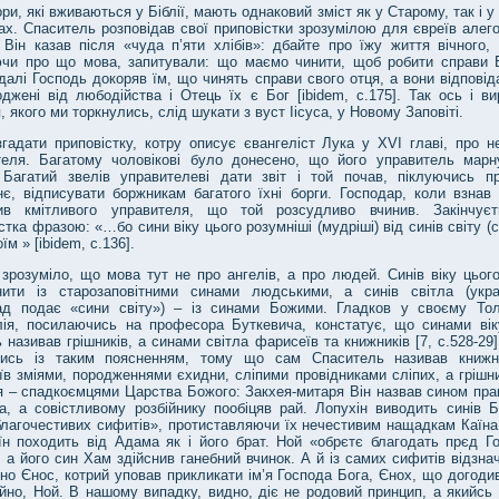
и, які вживаються у Біблії, мають однаковий зміст як у Старому, так і 
ах. Спаситель розповідав свої приповістки зрозумілою для євреїв алег
Він казав після «чуда п’яти хлібів»: дбайте про їжу життя вічного, і
ючи про що мова, запитували: що маємо чинити, щоб робити справи Б
 далі Господь докоряв їм, що чинять справи свого отця, а вони відпові
джені від любодійства і Отець їх є Бог [ibidem, с.175]. Так ось і ви
, якого ми торкнулись, слід шукати з вуст Іісуса, у Новому Заповіті.
гадати приповістку, котру описує євангеліст Лука у ХVI главі, про не
теля. Багатому чоловікові було донесено, що його управитель марн
 Багатий звелів управителеві дати звіт і той почав, піклуючись п
є, відписувати боржникам багатого їхні борги. Господар, коли взнав 
ив кмітливого управителя, що той розсудливо вчинив. Закінчує
стка фразою: «…бо сини віку цього розумніші (мудріші) від синів світу (с
їм » [ibidem, с.136].
зрозуміло, що мова тут не про ангелів, а про людей. Синів віку цьог
нити із старозаповітними синами людськими, а синів світла (укра
ад подає «сини світу») – із синами Божими. Гладков у своєму Тол
лія, посилаючись на професора Буткевича, констатує, що синами вік
 називав грішників, а синами світла фарисеїв та книжників [7, с.528-29
тись із таким поясненням, тому що сам Спаситель називав книжн
в зміями, породженнями єхидни, сліпими провідниками сліпих, а грішни
я – спадкоємцями Царства Божого: Закхея-митаря Він назвав сином пра
а, а совістливому розбійнику пообіцяв рай. Лопухін виводить синів Б
благочестивих сифитів», протиставляючи їх нечестивим нащадкам Каїна
їн походить від Адама як і його брат. Ной «обрєтє благодать прєд Г
 а його син Хам здійснив ганебний вчинок. А й із самих сифитів відзн
но Єнос, котрий уповав прикликати ім’я Господа Бога, Єнох, що догоди
айно, Ной. В нашому випадку, видно, діє не родовий принцип, а якийсь