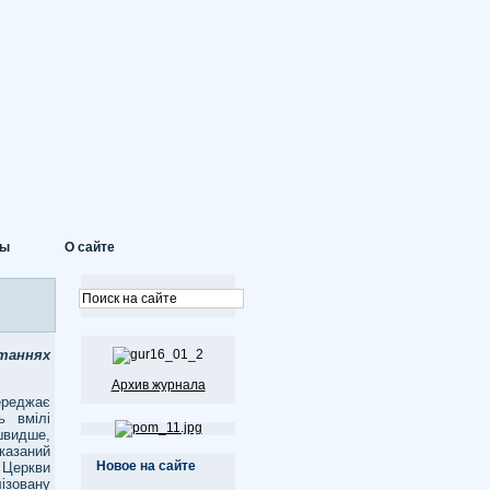
ты
О сайте
таннях
Архив журнала
ереджає
ь вмілі
швидше,
казаний
Новое на сайте
 Церкви
ізовану