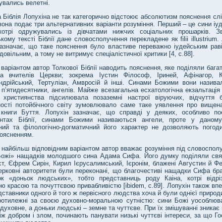
увались велетні.
 Біблія Лопухіна не так категорично відстоює абсолютизм пояснення сл
вона подає три альтернативних варіанти розуміння. Перший – це сини іу
 котрі одружувались із дівчатами нижчих соціальних прошарків. З
кому тексті Біблії дане словосполучення перекладене як filii illustrium.
зазначає, що таке пояснення було властиве переважно іудейським раві
довільним, а тому не витримує спеціалістичної критики [4, с.88].
варіантом автор Толкової Біблії наводить пояснення, яке поділяли багат
та вчителів Церкви; зокрема Іустин Філософ, Іриней, Афінагор, 
ндрійський, Тертуліан, Амвросій й інші. Синами Божими вони називал
 п’ятидесятники, ангелів. Майже всезагальна есхатологічна екзальтаці
ь християнства підсилювала позаземні настрої віруючих, відчуття б
ності потойбічного світу зумовлювало саме таке уявлення про вищен
 книги Буття. Лопухін зазначає, що справді у деяких, особливо по
нтах Біблії, синами Божими називаються ангели, проте у даному
чний та філологічно-догматичний його характер не дозволяють погоди
поясненням.
і найбільш відповідним варіантом автор вважає розуміння під словоспо
Божі» нащадків молодшого сина Адама Сифа. Його думку поділяли свят
т, Єфрем Сирін, Кирил Ієрусалимський, Ієронім, блажені Августин й Фе
церковні авторитети були переконані, що благочестиві нащадки Сифа бр
ок «доньок людських», тобто представниць роду Каіна, котрі відрі
ю красою та почуттєвою привабливістю [ibidem, с.89]. Лопухін також вп
ставники одного й того ж первісного людства хоча й були однієї природ
ротилежні за своєю духовно-моральною сутністю: сини Божі уособлюв
 духовне, а доньки людські – земне та чуттєве. При їх змішуванні зникає 
ж добром і злом, починають панувати низькі чуттєві інтереси, за що Г