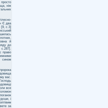
 просто
аща, ніж
гальних
ілесно-
 « Є два
[9, с.3]
Нисський
ишилась
лотних,
ховна й
ляду до
 с.287].
є право
земними
, сином
пророка
едовища
йму вас.
осподь
едовищі
оли все
Соломон
поганок
дєши, і
оптівим
вете за