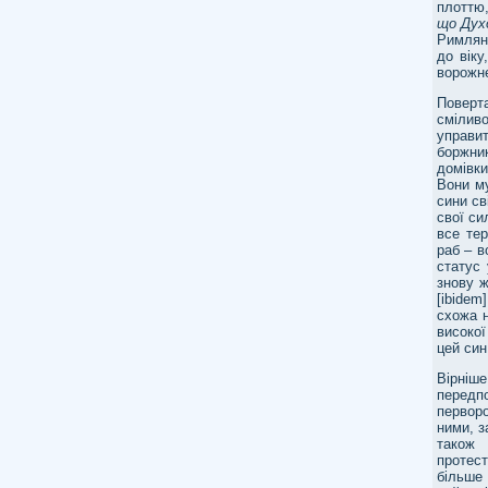
плоттю,
що Дух
Римлян.
до віку
ворожн
Поверт
сміливо
управит
боржни
домівки
Вони му
сини св
свої си
все тер
раб – в
статус
знову ж
[ibidem
схожа 
високої
цей син
Вірніш
передп
перворо
ними, з
також 
протес
більш