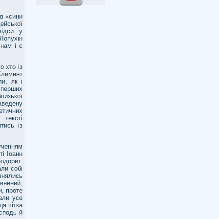
ів «сини
дейської
відси у
 Лопухін
нам і є
о хто із
Климент
и, як і
я перших
лизької
аведену
етичних
 тексті
тись із
лученням
і Іоанн
одорит.
али собі
знялись
евнений,
и, проте
али усе
ця чітка
осподь й