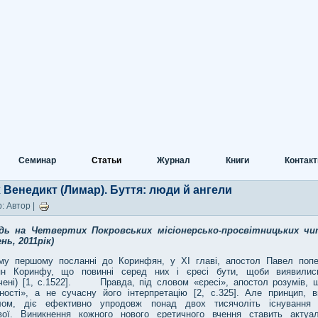
Семинар
Статьи
Журнал
Книги
Контак
 Венедикт (Лимар). Буття: люди й ангели
: Автор |
дь на Четвертих Покровських місіонерсько-просвітницьких чи
нь, 2011рік)
му першому посланні до Коринфян, у ХІ главі, апостол Павел поп
ян Коринфу, що повинні серед них і єресі бути, щоби виявилис
дчені) [1, с.1522]. Правда, під словом «єресі», апостол розумів, 
жності», а не сучасну його інтерпретацію [2, с.325]. Але принцип, в
лом, діє ефективно упродовж понад двох тисячоліть існування
вої. Виникнення кожного нового єретичного вчення ставить актуал