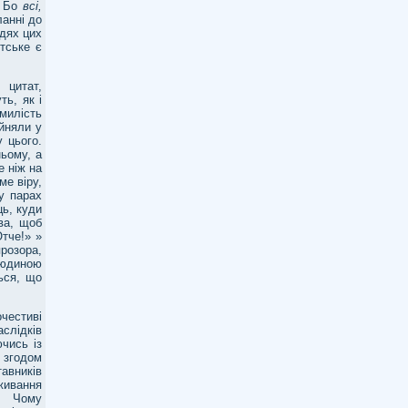
. Бо
всі,
ланні до
дях цих
тське є
 цитат,
ь, як і
 милість
йняли у
у цього.
ньому, а
е ніж на
ме віру,
у парах
ць, куди
ва, щоб
тче!» »
прозора,
людиною
ться, що
честиві
слідків
чись із
 згодом
вників
живання
. Чому