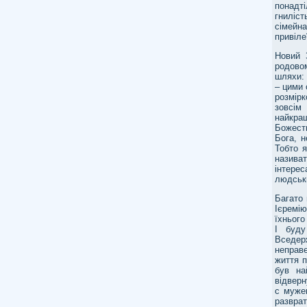
понадті
гниліст
сімейн
привіле
Новий 
родовом
шляхи: 
– цими 
розмір
зовсім
найкра
Божест
Бога, н
Тобто 
назива
інтере
людськи
Багато
Ієремі
їхнього
І буду
Вседер
неправе
життя 
був на
відверн
с мужем
разврат