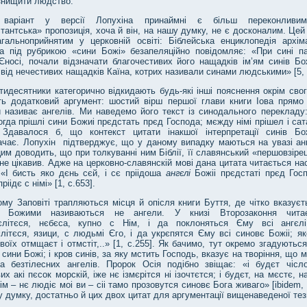
знищити людство.
й варіант у версії Лопухіна принаймні є більш переконливим
тантська» пропозиція, хоча й він, на нашу думку, не є досконалим. Цей
агальноприйнятим у церковній освіті: Біблейська енциклопедія архім
ра під рубрикою «сини Божі» безапеляційно повідомляє: «При сині па
Єносі, почали відзначати благочестивих його нащадків ім’ям синів Бо
 від нечестивих нащадків Каїна, котрих називали синами людськими» [5, 
тидесятники категорично відкидають будь-які інші пояснення окрім сво
ть додатковий аргумент: шостий вірш першої глави книги Іова прямо
 називає ангелів. Ми наведемо його текст із синодального перекладу:
огда прішлі сини Божиі прєдстать прєд Господа; мєжду німі прішел і сат
. Здавалося б, що контекст цитати інакшої інтерпретації синів Б
ачає. Лопухін підтверджує, що у даному випадку маються на увазі анг
 цим доводить, що при толкуванні ним Біблії, її славянський «першовзіре
не цікавив. Адже на церковно-славянскій мові дана цитата читається н
 «І бисть яко дєнь сєй, і сє пріідоша
ангєлі
Божіі прєдстаті прєд Гос
ріідє с німі» [1, с.653].
му Заповіті трапляються місця й опісля книги Буття, де чітко вказуєт
и Божими називаються не ангели. У книзі Второзаконня чита
єлітєся, нєбєса, купно с Нім, і да поклоняться Єму всі ангєлі
літєся, язици, с людьмі Єго, і да укрєпятся Єму всі синовє Божіі; як
воїх отмщаєт і отмстіт,..» [1, с.255]. Як бачимо, тут окремо згадуютьс
 сини Божі; і кров синів, за яку мстить Господь, вказує на творіння, що м
а безтілесних ангелів. Пророк Осія подібно звіщає: «і будєт чісл
вих акі пєсок морскій, іже нє ізмєрітся ні ізочтєтся; і будєт, на мєстє, 
ім – нє людіє моі ви – сіі тамо прозовутся синовє Бога живаго» [ibidem, 
 думку, достатньо й цих двох цитат для аргументації вищенаведеної тез