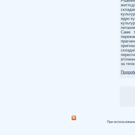
Рішенн
життєд
складаю
культур
ядро ку
культур
питання
Саме т
пережи
прагне
оригін
складн
пересі
втіленн
за течі
Подробн
При использовани