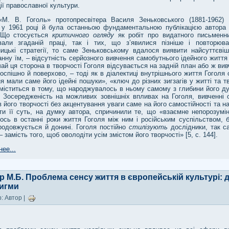
ії православної культури.
«М. В. Гоголь» протопресвітера Василя Зеньковського (1881-1962)
 у 1961 році й була останньою фундаментальною публікацією автора 
 Що стосується
критичного огляду
як робіт про видатного письменн
вали згаданій праці, так і тих, що з’явилися пізніше і повторюва
ницькі стратегії, то саме Зеньковському вдалося виявити найсуттєвіш
нну їм, – відсутність серйозного вивчення самобутнього ідейного життя
ай ця сторона в творчості Гоголя відсувається на задній план або ж ви
оспішно й поверхово, – тоді як в діалектиці внутрішнього життя Гоголя
я мали саме його ідейні пошуки», «ключ до різних зигзагів у житті та т
міститься в тому, що народжувалось в ньому самому з глибини його ду
. Зосередженість на можливих зовнішніх впливах на Гоголя, вивченні 
в його творчості без акцентування уваги саме на його самостійності та н
ти її суть, на думку автора, спричинили те, що «взаємне непорозумін
ось в останні роки життя Гоголя між ним і російським суспільством, б
родовжується й донині. Гоголя постійно
стилізують
дослідники, так са
 – замість того, щоб оволодіти усім змістом його творчості» [5, с. 144].
ее...
р М.Б. Проблема сенсу життя в європейській культурі: д
игми
: Автор |