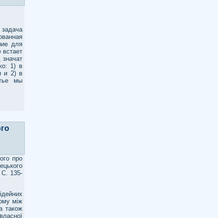
задача
ованная
ние для
 встает
, значат
о: 1) в
 и 2) в
тье мы
ого
кого про
ецького
 С. 135-
ідейних
ьому між
а також
власної