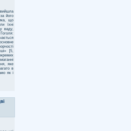
 вийшла
за його
ика, що
ли їхні
у ваду,
 Гоголя:
вчається
 основне
ворчості
ші» [5,
окремих
амаганні
ня, яке
агато в
мо як і
ві