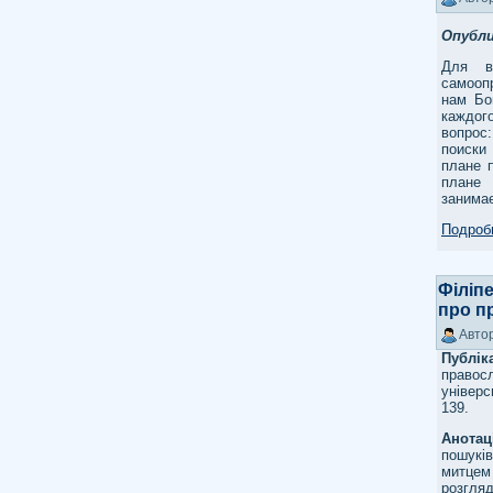
Опубл
Для в
самоопр
нам Бо
каждого
вопрос:
поиски
плане 
плане 
занимае
Подробн
Філіпе
про п
Автор
Публік
правос
універс
139.
Анота
пошуків
митцем 
розгля