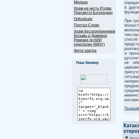
Милане
определ
в друг
Храм на честь Різдва
функцио
Пресвятої Богородиці
Оrthodoxie
При ср
Портал Слово
близос
молитв
Храм бессеребреников
текста
Косьмы и Дамиана
способ
Римских (в НИИ
предст
онкологии АМНУ)
разгов
Жити завтра
и проч
русског
не об
Наш баннер
церков
присут
ситуац
непере
предна
средне
именно
восприн
Подробн
Катас
откро
Автор