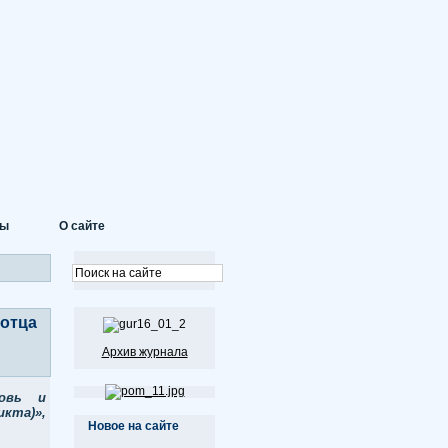
ты
О сайте
 отца
Архив журнала
ковь и
икта)»,
Новое на сайте