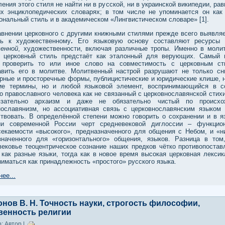
ения этого стиля не найти ни в русской, ни в украинской википедии, рав
их энциклопедических словарях; в том числе не упоминается он как
нальный стиль и в академическом «Лингвистическом словаре» [1].
авнении церковного с другими книжными стилями прежде всего выявляе
ть к художественному
.
Его
языковую основу составляют ресурсы 
енной
,
художественности, включая различные тропы. Именно в моли
х церковный стиль предстаёт как эталонный для верующих. Самый 
 проверить то или иное слово на совместимость с церковным с
авить его в молитве. Молитвенный настрой разрушают не только сн
орные и просторечные формы, публицистические и юридические клише, 
ие термины, но и любой языковой элемент, воспринимающийся в с
о православного человека как не связанный с церковнославянской стихи
язательно архаизм и даже не обязательно чистый по происхо
нославянизм, но ассоциативная связь с церковнославянским языком
ствовать. В определённой степени можно говорить о сохранении и в я
ии современной России черт средневековой диглоссии – функцио
секаемости «высокого», предназначенного для общения с Небом, и «ни
значенного для «горизонтального» общения, языков. Разница в том
вековье теоцентрическое сознание наших предков чётко противопостав
 как разные языки, тогда как в новое время высокая церковная лексик
иматься как принадлежность «простого» русского языка.
ее...
онов В. Н. Точность науки, строгость философии,
венность религии
: Автор |