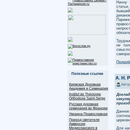
Начну 
статьи
бывший
декано
Париж
правос
непрос
обязате
Трудны
не тол
смысл
самора
Подробн
Полезные ссылки
А. Н.
Киевская Духовная
Автор
Академия и Семинария
Institut de Théologie
Докла
Orthodoxe Saint-Serge
секуля
проход
Русская духовная
семинария во Франции
Данное
Украина Православная
соотн
Приход святителя
церковн
Амвросия
Медиоланского в
Для нач