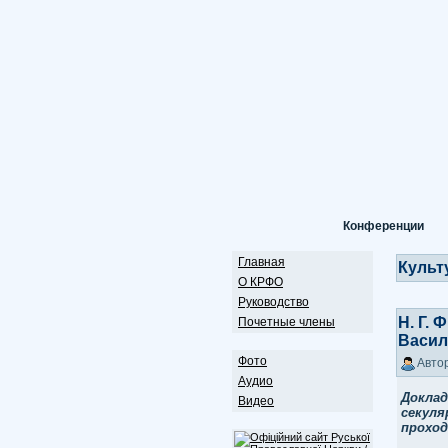
Конференции
Главная
Культ
О КРФО
Руководство
Н. Г.
Почетные члены
Васил
Фото
Автор
Аудио
Докла
Видео
секуля
проход