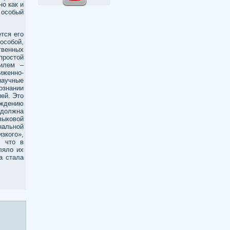
но как и
 особый
тся его
особой,
твенных
простой
тилем –
иженно-
научные
ознании
ей. Это
ждению
 должна
зыковой
нальной
зкого»,
, что в
ляло их
а стала