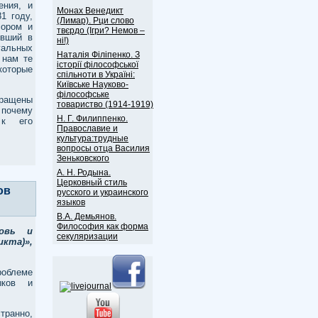
ения, и
Монах Венедикт
1 году,
(Лимар). Рци слово
сором и
твєрдо (Ігри? Немов –
ивший в
ні!)
альных
Наталія Філіпенко. З
 нам те
історії філософської
которые
спільноти в Україні:
Київське Науково-
філософське
бращены
товариство (1914-1919)
 почему
Н. Г. Филиппенко.
 к его
Православие и
культура:трудные
вопросы отца Василия
Зеньковского
А. Н. Родына.
Церковный стиль
ов
русского и украинского
языков
В.А. Демьянов.
Философия как форма
ковь и
секуляризации
икта)»,
роблеме
ыков и
транно,