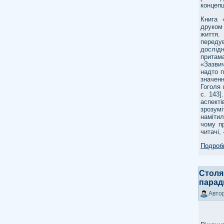
концепц
Книга 
друком
життя.
переду
дослід
притама
«Зазвич
надто п
значенн
Гоголя 
с. 143]
аспекті
зрозумі
намітил
чому п
читачі,
Подробн
Столя
парад
Автор