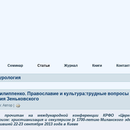
Семинар
Статьи
Журнал
Книги
Контак
урология
 Филиппенко. Православие и культура:трудные вопросы
ия Зеньковского
: Автор |
д прочитан на международной конференции КРФО «Цер
ризм: христианизация и секуляризм (к 1700-летию Миланского эд
ившей 22-23 сентября 2013 года в Киеве