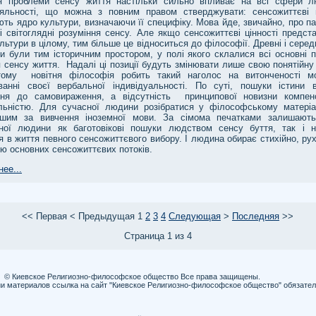
я проблеми сенсу життя настільки сильно впливає на всі сфери л
іяльності, що можна з повним правом стверджувати: сенсожиттєві ц
ть ядро культури, визначаючи її специфіку. Мова йде, звичайно, про п
і світоглядні розуміння сенсу. Але якщо сенсожиттєві цінності предст
льтури в цілому, тим більше це відноситься до філософії. Древні і серед
и були тим історичним простором, у полі якого склалися всі основні п
 сенсу життя. Надалі ці позиції будуть змінювати лише свою понятійну
ому новітня філософія робить такий наголос на витонченості м
ванні своєї вербальної індивідуальності. По суті, пошуки істини в
ння до самовираження, а відсутність принципової новизни компен
альністю. Для сучасної людини розібратися у філософському матеріа
ішим за вивчення іноземної мови. За сімома печатками залишают
чної людини як баготовікові пошуки людством сенсу буття, так і н
я в життя певного сенсожиттєвого вибору. І людина обирає стихійно, р
єю основних сенсожиттєвих потоків.
ее...
<<
Первая
<
Предыдущая
1
2
3
4
Следующая
>
Последняя
>>
Страница 1 из 4
© Киевское Религиозно-философское общество Все права защищены.
и материалов ссылка на сайт "Киевское Религиозно-философское общество" обязател