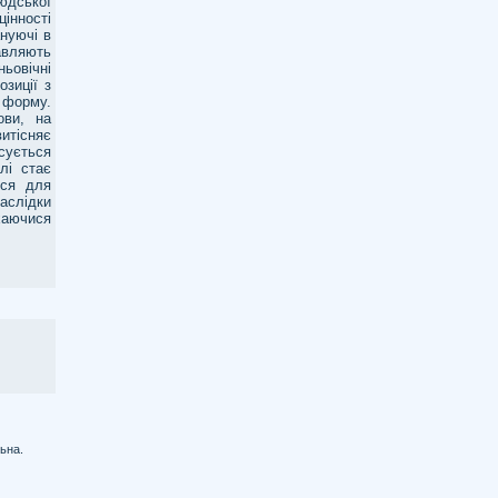
юдської
інності
ануючі в
авляють
ньовічні
озиції з
 форму.
ови, на
итісняє
сується
лі стає
ься для
аслідки
ухаючися
ьна.