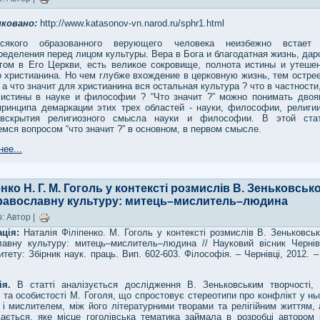
иковано:
http://www.katasonov-vn.narod.ru/sphr1.html
сякого образованного верующего человека неизбежно встает 
еделения перед лицом культуры. Вера в Бога и благодатная жизнь, дар
гом в Его Церкви, есть великое сокровище, полнота истины и утеше
 христианина. Но чем глубже вхождение в церковную жизнь, тем острее
 а что значит для христианина вся остальная культура ? что в частности
 истины в науке и философии ? “Что значит ?” можно понимать двояк
принципа демаркации этих трех областей - науки, философии, религии
вскрытия религиозного смысла науки и философии. В этой ста
мся вопросом “что значит ?” в основном, в первом смысле.
ее...
нко Н. Г. М. Гоголь у контексті розмислів В. Зеньковськ
равославну культуру: митець–мислитель–людина
: Автор |
ація:
Наталія Філіпенко. М. Гоголь у контексті розмислів В. Зеньковсь
лавну культуру: митець–мислитель–людина // Науковий вісник Чернів
итету: Збірник наук. праць. Вип. 602-603. Філософія. – Чернівці, 2012. –
ція.
В статті аналізується дослідження В. Зеньковським творчості, 
 та особистості М. Гоголя, що спростовує стереотипи про конфлікт у н
і мислителем, між його літературними творами та релігійним життям, 
дається, яке місце гоголівська тематика займала в розробці автором 