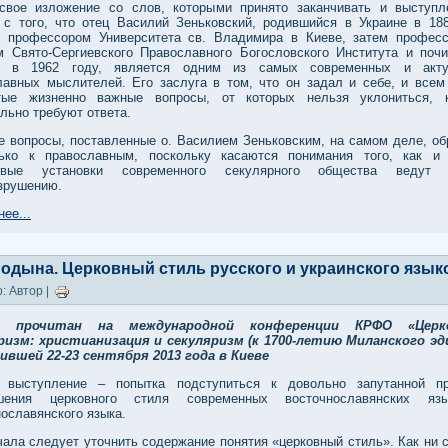
свое изложение со слов, которыми принято заканчивать и выступл
, с того, что отец Василий Зеньковский, родившийся в Украине в 188
 профессором Университета св. Владимира в Киеве, затем профес
м Свято-Сергиевского Православного Богословского Института и поч
е в 1962 году, является одним из самых современных и акту
лавных мыслителей. Его заслуга в том, что он задал и себе, и всем
тые жизненно важные вопросы, от которых нельзя уклониться, 
льно требуют ответа.
е вопросы, поставленные о. Василием Зеньковским, на самом деле, о
ько к православным, поскольку касаются понимания того, как и
овые установки современного секулярного общества ведут
зрушению.
ее...
 Родына. Церковный стиль русского и украинского язык
: Автор |
д прочитан на международной конференции КРФО «Цер
ризм: христианизация и секуляризм (к 1700-летию Миланского эд
ившей 22-23 сентября 2013 года в Киеве
 выступление – попытка подступиться к довольно запутанной п
ошения церковного стиля современных восточнославянских яз
ославянского языка.
ала следует уточнить содержание понятия «церковный стиль». Как ни с