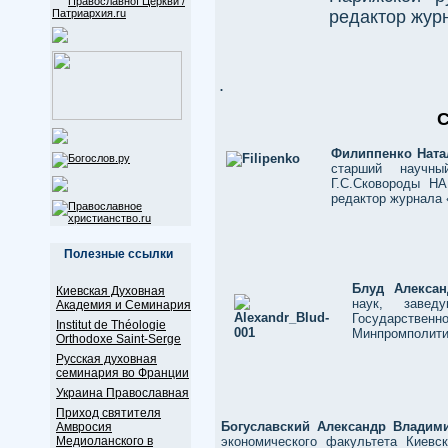
редактор жур
.
С
Филиппенко Ната
старший научны
Г.С.Сковороды Н
редактор журнала
Полезные ссылки
Блуд Алексан
Киевская Духовная
наук, завед
Академия и Семинария
Государств
Institut de Théologie
Минпромполити
Orthodoxe Saint-Serge
Русская духовная
семинария во Франции
Украина Православная
Приход святителя
Богуславский Александр Владим
Амвросия
Медиоланского в
экономического факультета Киевс