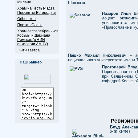
Милане
Шевченко
Храм на честь Різдва
Пресвятої Богородиці
Назаров Илья В
доцент экономич
Оrthodoxie
университета им
Портал Слово
«Православие и ку
Храм бессеребреников
Косьмы и Дамиана
Римских (в НИИ
онкологии АМНУ)
Жити завтра
Пашко Михаил Николаевич
– ас
национального университета имени 
Наш баннер
Протоиерей Влад
Первозванного в г
при Священном Си
кафедрой Киевско
Ревизион
Блуд Алекса
ЖЖ КРФО