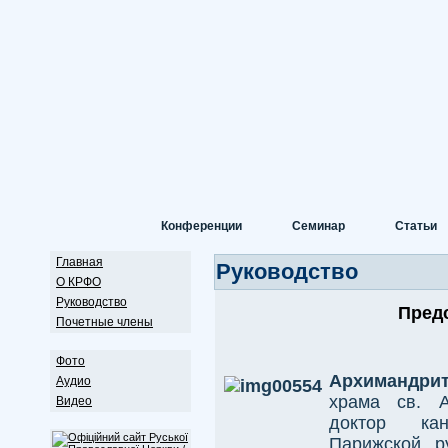
Конференции
Семинар
Статьи
Главная
Руководство
О КРФО
Руководство
Пред
Почетные члены
Фото
Архимандри
Аудио
храма св. А
Видео
доктор кан
Парижской р