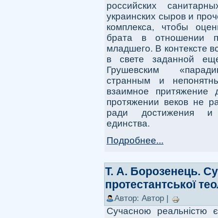
российских санитарн
украинских сыров и про
комплекса, чтобы оце
брата в отношении п
младшего. В контексте вс
в свете заданной ещ
Грушевским «парадиг
странным и непонятны
взаимное притяжение 
протяжении веков не р
ради достижения и с
единства.
Подробнее...
Т. А. Борозенець. Су
протестантської тео
Автор: Автор |
Сучасною реальністю є 