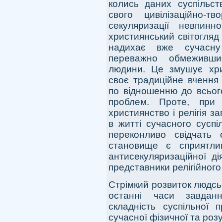
колись даних суспільст
свого цивілізаційно-т
секуляризації невпинн
християнський світогляд
надихає вже сучасну к
переважно обмеживш
людини. Це змушує хри
своє традиційне вчення 
по відношенню до всьог
проблем. Проте, при в
християнство і релігія з
в житті сучасного суспі
переконливо свідчать о
становище є сприятли
антисекуляризаційної ді
представники релігійного 
Стрімкий розвиток людськ
останні часи завдання
складність суспільної 
сучасної фізичної та роз