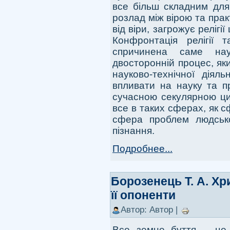
все більш складним для
розлад між вірою та пра
від віри, загрожує релігі
Конфронтація релігії 
спричинена саме нау
двосторонній процес, яки
науково-технічної діяль
впливати на науку та пр
сучасною секулярною ци
все в таких сферах, як с
сфера проблем людсько
пізнання.
Подробнее...
Борозенець Т. А. Хр
її опоненти
Автор: Автор |
Все земне буття – це б