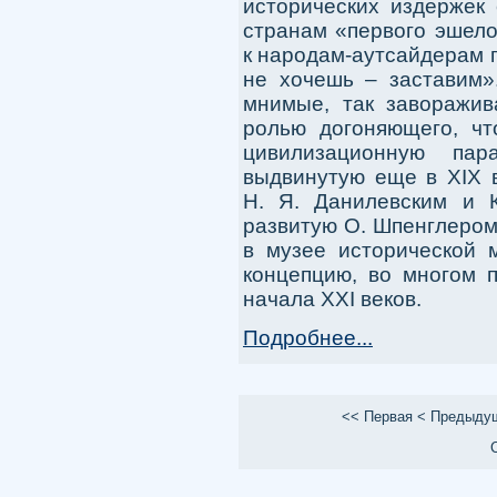
исторических издержек 
странам «первого эшел
к народам-аутсайдерам 
не хочешь – заставим»
мнимые, так заворажив
ролью догоняющего, чт
цивилизационную пар
выдвинутую еще в XIX 
Н. Я. Данилевским и 
развитую О. Шпенглером 
в музее исторической 
концепцию, во многом 
начала XXI веков.
Подробнее...
<<
Первая
<
Предыду
С