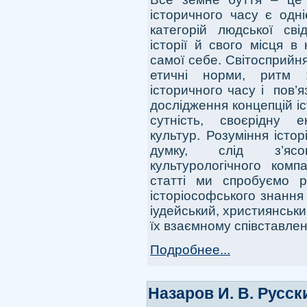
історичного часу є одн
категорій людської сві
історії й свого місця 
самої себе. Світосприйня
етичні норми, ритм 
історичного часу і пов’
дослідження концепцій іс
сутність, своєрідну е
культур. Розуміння істор
думку, слід з’ясо
культурологічного комп
статті ми спробуємо р
історіософського знання 
іудейський, християнськ
їх взаємному співставлен
Подробнее...
Назаров И. В. Русск