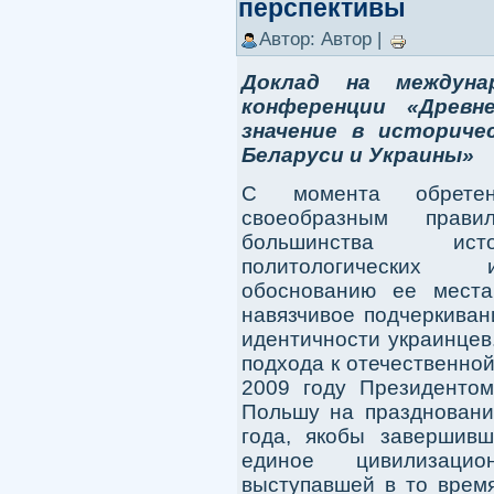
перспективы
Автор: Автор |
Доклад на междунар
конференции «Древн
значение в историче
Беларуси и Украины»
С момента обретен
своеобразным прав
большинства истор
политологических 
обоснованию ее места
навязчивое подчеркиван
идентичности украинцев
подхода к отечественно
2009 году Президенто
Польшу на праздновани
года, якобы завершив
единое цивилизацио
выступавшей в то время