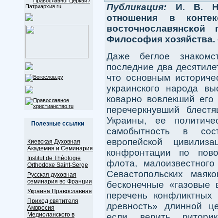
Публикация:
И. В. Н
отношения в контек
восточнославянской 
Философия хозяйства. – 
Даже беглое знакомс
последние два десятиле
что основным историче
украинского народа вы
коварно вовлекший его
перечеркнувший блестя
Украины, ее политиче
Полезные ссылки
самобытность в сос
европейской цивилиза
Киевская Духовная
Академия и Семинария
конфронтации по пово
Institut de Théologie
флота, малоизвестного
Orthodoxe Saint-Serge
Севастопольских мая
Русская духовная
семинария во Франции
бесконечные «газовые 
Украина Православная
перечень конфликтных
Приход святителя
древность» длинной це
Амвросия
Медиоланского в
если верить ритори