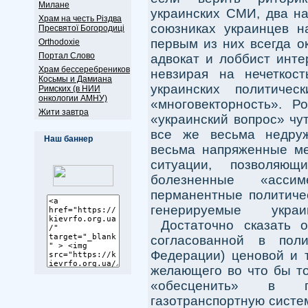
Милане
украинских СМИ, два на
Храм на честь Різдва
союзниках украинцев н
Пресвятої Богородиці
первым из них всегда о
Оrthodoxie
Портал Слово
адвокат и лоббист инте
Храм бессеребреников
невзирая на нечеткост
Косьмы и Дамиана
украинских политиче
Римских (в НИИ
онкологии АМНУ)
«многовекторность». Р
Жити завтра
«украинский вопрос» чу
все же весьма недруж
Наш баннер
весьма напряженные ме
ситуации, позволяю
болезненные «ассиме
перманентные политичес
генерируемые украин
Достаточно сказать о 
согласованной в поли
Федерации) ценовой и т
желающего во что бы то
«обесценить» в г
газотранспортную систе