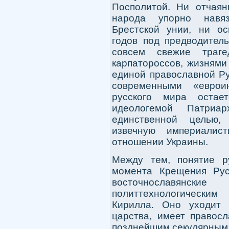
Посполитой. Ни отчаян
народа упорно навяз
Брестской унии, ни ос
годов под предводитель
совсем свежие траге
карпатороссов, жизнями
единой православной Ру
современными «еврои
русского мира остае
идеологемой Патриа
единственной целью,
извечную империалис
отношении Украины.
Между тем, понятие р
момента Крещения Рус
восточнославянск
политтехнологическ
Кирилла. Оно уходит 
царства, имеет правосл
позднейшим секулярным 