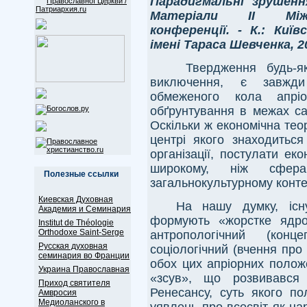
Парадигмальні зрушення
Матеріали ІІ Міжна
конференції. - К.: Киї
імені Тараса Шевченка, 2
Твердження будь-як
виключення, є завжд
обмеженого кола апрі
обґрунтування в межах са
Оскільки ж економічна тео
центрі якого знаходиться
організації, постулати е
широкому, ніж сфера
Полезные ссылки
загальнокультурному конте
Киевская Духовная
На нашу думку, існ
Академия и Семинария
формують «жорстке ядро»
Institut de Théologie
Orthodoxe Saint-Serge
антропологічний (кон
Русская духовная
соціологічний (вчення про
семинария во Франции
обох цих апріорних полож
Украина Православная
«зсув», що розвивався 
Приход святителя
Ренесансу, суть якого по
Амвросия
Медиоланского в
уявлень про всесвіт як ц