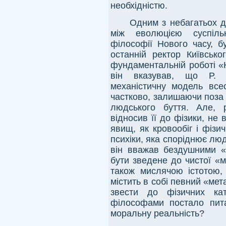
необхідністю.
Одним з небагатьох до
між еволюцією суспільн
філософії Нового часу, б
останній ректор Київськог
фундаментальній роботі «
він вказував, що Р. Д
механістичну модель все
частково, залишаючи поза 
людського буття. Але, 
відносив її до фізики, не
явищ, як кровообіг і фізи
психіки, яка споріднює люд
він вважав бездушними «
бути зведене до чистої «м
також мислячою істотою, 
містить в собі певний «ме
звести до фізичних кат
філософами постало пит
моральну реальність?