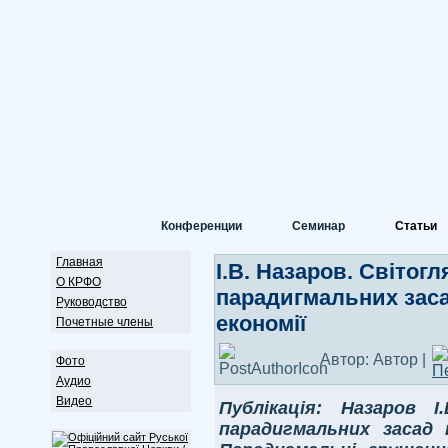
Конференции
Семинар
Статьи
Главная
І.В. Назаров. Світог
О КРФО
парадигмальних заса
Руководство
економії
Почетные члены
Автор: Автор |
Фото
Аудио
Видео
Публікація: Назаров І
парадигмальних засад к