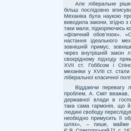
Але ліберальне ріше
більш послідовно вписува
Механіка була наукою про
виводила закони, згідно з 
таки мали, підкоряючись ко
«фізичний обов’язок». «
настання ідеального ме
зовнішній примус, зовніш
через внутрішній закон л
своєрідному підходу пря
XVII
ст. Гоббсом і Спіно
механіки у
XVIII
ст. стали
ліберальної класичної полі
Віддаючи перевагу л
проблем, А. Сміт вважав,
державної влади в госпо
така сама гармонія, що й
людині свободу переслідув
необхідно примусить її о
шлях», – пише, майже 
Є.В. Спекторський [2, с. 167