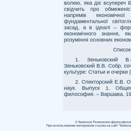
волею, яка діє всупереч 
свідчить про обмеженіс
напрямів економічно
фундаментальної світогля
засад, а в ідеалі – фор
економічного знання, я
розуміння основних економі
Список
1. Зеньковский В
Зеньковский В.В. Собр. со
культуре: Статьи и очерки (
2. Спекторский Е.В.
наук. Выпуск 1. Общес
философия. – Варшава, 190
© Киевское Религиозно-философско
При использовании материалов ссылка на сайт "Киевск