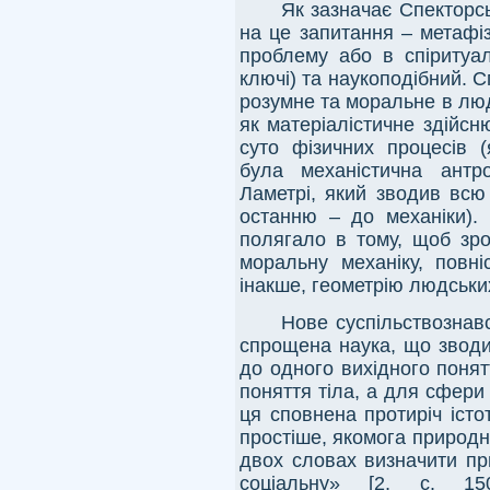
Як зазначає Спекторсь
на це запитання – метафі
проблему або в спіритуал
ключі) та наукоподібний. 
розумне та моральне в люди
як матеріалістичне здійс
суто фізичних процесів (
була механістична антро
Ламетрі, який зводив всю
останню – до механіки).
полягало в тому, щоб зро
моральну механіку, повні
інакше, геометрію людських 
Нове суспільствознавс
спрощена наука, що зводи
до одного вихідного поня
поняття тіла, а для сфер
ця сповнена протиріч іст
простіше, якомога природн
двох словах визначити пр
соціальну» [2, с. 15