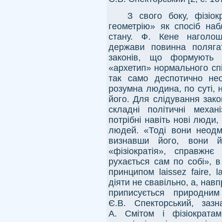
З свого боку, фізіо
геометрію» як спосіб наб
стану. Ф. Кене наголош
держави повинна поляга
законів, що формують і
«архетип» нормального спі
так само деспотично необ
розумна людина, по суті, 
його. Для слідування зак
складні політичні механ
потрібні навіть нові люди
людей. «Тоді вони неодм
визнавши його, вони йо
«фізіократія», справжн
рухається сам по собі», 
принципом laissez faire, 
діяти не свавільно, а, навп
приписується природни
Є.В. Спекторський, заз
А. Смітом і фізіократа