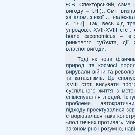
Є.В. Спекторський, саме 
вигоду – І.Н.)…Сміт визн
загалом, з якої … належало
с. 167]. Так, весь хід т
упродовж
XVII
-
XVIII
стст.
homo
œ
conomicus
– егої
ринкового суб’єкта, дії
власної вигоди.
Тоді як нова фізичн
природі та космосі поряд
вирували війни та революц
та катаклізмів. Це спон
XVIII
стст. висувати про
суспільного життя з мето
співіснування людей. Існ
проблеми – автократични
підходу проектувалися зовн
створювалася така констр
«політичних противаг» Мон
закономірно і розумно, наві