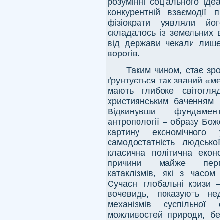
розумінні соціального іде
конкурентній взаємодії п
фізіократи уявляли йо
складалось із земельних 
від держави чекали лише 
ворогів.
Таким чином, стає зро
ґрунтується так званий «ме
мають глибоке світогля
християнським баченням 
Відкинувши фундамент
антропології – образу Бож
картину економічного
самодостатність людськ
класична політична еко
причини майже перман
катаклізмів, які з часо
Сучасні глобальні кризи –
вочевидь, показують нед
механізмів суспільної
можливостей природи, б