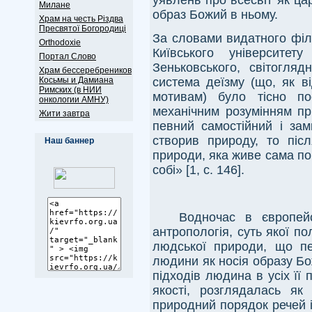
Милане
образ Божий в ньому.
Храм на честь Різдва
Пресвятої Богородиці
За словами видатного філ
Оrthodoxie
Київського університе
Портал Слово
Зеньковського, світогляд
Храм бессеребреников
система деїзму (що, як в
Косьмы и Дамиана
Римских (в НИИ
мотивам) було тісно по
онкологии АМНУ)
механічним розумінням пр
Жити завтра
певний самостійний і зам
створив природу, то післ
Наш баннер
природи, яка живе сама по
собі» [1, с. 146].
Водночас в європей
антропологія, суть якої п
людської природи, що пе
людини як носія образу Бож
підходів людина в усіх її
якості, розглядалась як
природний порядок речей 