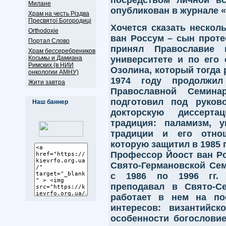
Милане
опубликован в журнале 
Храм на честь Різдва
Пресвятої Богородиці
Хочется сказать нескол
Оrthodoxie
ван Россум – сын проте
Портал Слово
принял Православие
Храм бессеребреников
университете и по его 
Косьмы и Дамиана
Римских (в НИИ
Озолина, который тогда 
онкологии АМНУ)
1974 году продолжил
Жити завтра
Православной Семинар
подготовил под руков
Наш баннер
докторскую диссерт
традиция: паламизм, у
традиции и его отно
которую защитил в 1985 
Профессор Йоост ван Рос
Свято-Германовской Сем
с 1986 по 1996 гг. 
преподавал в Свято-Се
работает в нем на по
интересов: византийск
особенности богословие