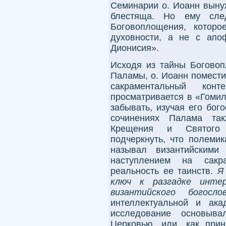
Семинарии о. Иоанн вынуж
блестяща. Но ему сле
Боговоплощения, которо
духовности, а не с апо
Дионисия».
Исходя из тайны Боговоп
Паламы, о. Иоанн помести
сакраментальный конт
просматривается в «Гомил
забывать, изучая его бог
сочинениях Палама так
Крещения и Святого 
подчеркнуть, что полеми
называл византийскими 
наступлением на сакр
реальность ее таинств.
Я
ключ к разгадке инте
византийского богосл
интеллектуальной и ака
исследование основыв
Церковью, или, как прин