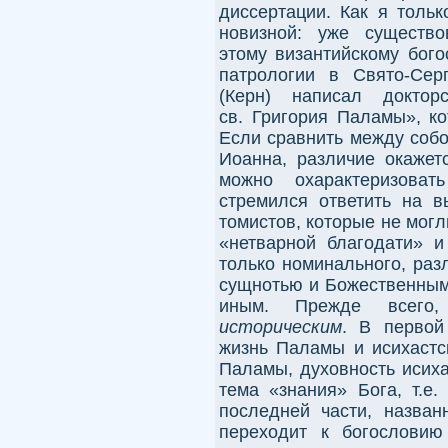
диссертации. Как я тольк
новизной: уже существо
этому византийскому бого
патрологии в Свято-Сер
(Керн) написал доктор
св. Григория Паламы», ко
Если сравнить между собо
Иоанна, различие окажет
можно охарактеризоват
стремился ответить на 
томистов, которые не мог
«нетварной благодати» и
только номинального, раз
сущнотью и Божественным
иным. Прежде всего
историческим
. В первой
жизнь Паламы и исихастс
Паламы, духовность исиха
тема «знания» Бога, т.е.
последней части, назван
переходит к богословию