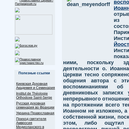
восп
Иоан
отрыв
из 
состо
Пар
Инсти
Йоос
Инст
пока
ними, поскольку зд
деятельности о. Иоанн
Полезные ссылки
Церкви тесно сопряжен
общения автора с эт
Киевская Духовная
воспоминаниями об 
Академия и Семинария
дневниковых записях 
Institut de Théologie
Orthodoxe Saint-Serge
непрерывного отношения
Русская духовная
на протяжении всего тек
семинария во Франции
Иоанном не изложено, а 
Украина Православная
собственной жизни, пос
Приход святителя
этом, либо ощутил 
Амвросия
Медиоланского в
посредством личной вс