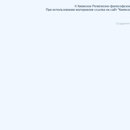
© Киевское Религиозно-философско
При использовании материалов ссылка на сайт "Киевск
Cоздание 