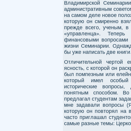
Владимирской Семинарии
административным советом
на самом деле новое поло
которую он смиренно взял
прежде всего, ученым, в
«управленца». Тепер
финансовыми вопросами и
жизни Семинарии. Однажд
бы уже написать две книг
Отличительной чертой е
ясность, с которой он рас
был помпезным или елей
который имел особый
исторические вопросы
понятным способом. Во
предлагал студентам зада
мне задавали вопросы (Я
которую он повторял на в
часто приглашал студенто
самые разные темы: Церко