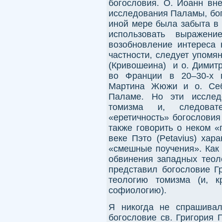
богословия. О. Иоанн вн
исследования Паламы, бог
иной мере была забыта в 
использовать выражени
возобновление интереса 
частности, следует упомя
(Кривошеина) и о. Димитр
во Франции в 20–30-х 
Мартина Жюжи и о. Себ
Паламе. Но эти исслед
томизма и, следоват
«еретичность» богослови
также говорить о неком «
веке Пэто (Petavius) хар
«смешные поучения». Как 
обвинения западных теол
представил богословие Г
теологию томизма (и, к
софиологию).
Я никогда не спрашивал
богословие св. Григория 