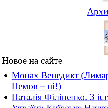
Архи
Новое на сайте
Монах Венедикт (Лимар)
Немов – ні!)
Наталія Філіпенко. З іс
Україні: Київське Наук