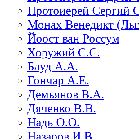
Протоиерей Сергий 
Монах Венедикт (Лы
Йоост ван Россум
Хоружий С.С.
Блуд А.А.
Гончар А.Е.
Демьянов В.А.
Дяченко В.В.
Надь О.О.
Назаров И.В.