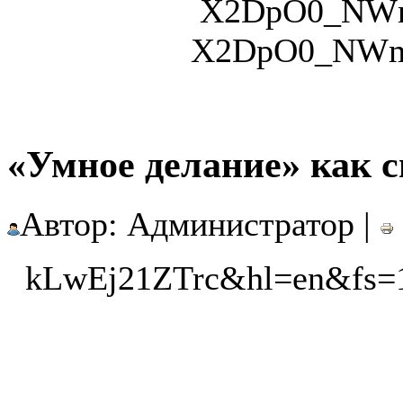
X2DpO0_NWm
X2DpO0_NWmM
«Умное делание» как с
Автор: Администратор |
kLwEj21ZTrc&hl=en&fs=