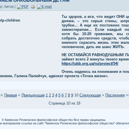
ОЖЕМ ОНКОБОЛЬНЫМ ДЕТЯМ
р: Автор |
Ты здоров, а все, что видят ОНИ 
днями, – это серые стены, шп
трубки... А еще их постоянно тош
химиотерапии... Если каждый п
хотя бы 10-20 гривнами, мы с
собрать достаточно средств, чтоб
немного скрасить жизнь этих мал
человечков, дать им шанс ЖИТЬ.
НЕ ОСТАВАЙСЯ РАВНОДУШНЫМ! П
займет всего 2 минуты твоего врем
https://ubb.org.ua/ru/project/54/
Очень надеюсь на понимание и по
ением, Галина Палийчук, адвокат проекта «Точка жизни».
<<
Первая
<
Предыдущая
1
2
3
4
5
6
7
8
9
10
Следующая
>
Последняя
>
Страница 10 из 18
© Киевское Религиозно-философское общество Все права защищены.
и материалов ссылка на сайт "Киевское Религиозно-философское общество" обязател