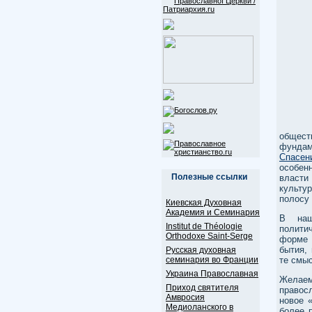
общест
фунда
Спасен
особенн
Полезные ссылки
власти
культу
полосу
Киевская Духовная
Академия и Семинария
В наш
Institut de Théologie
полити
Orthodoxe Saint-Serge
форме 
бытия,
Русская духовная
семинария во Франции
те смы
Украина Православная
Желае
Приход святителя
правос
Амвросия
новое 
Медиоланского в
более 