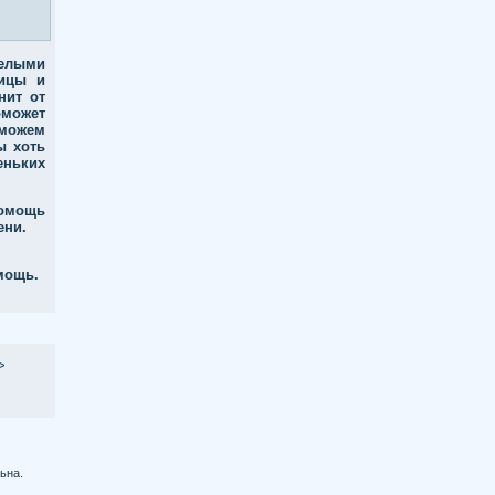
целыми
рицы и
нит от
оможет
можем
ы хоть
еньких
омощь
ени.
мощь.
>
ьна.