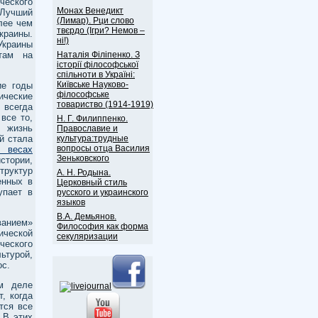
еского
Монах Венедикт
«Лучший
(Лимар). Рци слово
лее чем
твєрдо (Ігри? Немов –
краины.
ні!)
краины
Наталія Філіпенко. З
там на
історії філософської
спільноти в Україні:
Київське Науково-
ие годы
філософське
ические
товариство (1914-1919)
всегда
все то,
Н. Г. Филиппенко.
 жизнь
Православие и
культура:трудные
й стала
вопросы отца Василия
а весах
Зеньковского
стории,
труктур
А. Н. Родына.
енных в
Церковный стиль
упает в
русского и украинского
языков
В.А. Демьянов.
анием»
Философия как форма
ической
секуляризации
ческого
ьтурой,
ос.
м деле
, когда
тся все
 В этих