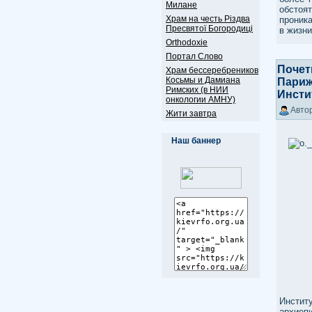
Милане
обстоя
Храм на честь Різдва
проника
Пресвятої Богородиці
в жизни
Оrthodoxie
Портал Слово
Почет
Храм бессеребреников
Косьмы и Дамиана
Париж
Римских (в НИИ
Инсти
онкологии АМНУ)
Автор
Жити завтра
Наш баннер
Инстит
архиеп