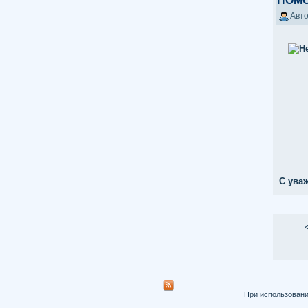
ПОМ
Авто
С уваж
При использовани