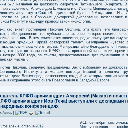
ким был назначен на должность секретаря Патриаршего Экзархата. В 
о приглашению о. Александра Шмемана и о. Иоанна Мейендорфа читал 
ическому искусству в Свято-Владимирской Духовной Академии в Нью-Й
. после защиты в Сорбонне докторской диссертации возглавляет в
вском Институте кафедру православной иконологии.
ех, кто знает протоиерея Николая Озолина, эти факты его биограф
яют, либо дополняют то глубокое впечатление, которое неизменно ос
 общение с ним. В нем сочетаются качества, редко присущие одному че
ясающая эрудиция, яркий ораторский талант, безупречное чувство 
а мысли, отличающие его тексты. Мы чрезвычайно благодарны о. Никола
жку, которую он оказывает КРФО, – за прекраснейшие лекции, прочит
в ноябре 2006 года, за тексты, предоставленные для публикации в 
ианская мысль».
й отец Николай, сердечно поздравляем Вас с избранием на должность
Сергиевского Института и желаем помощи Божией в нелегких тр
жению дела Ваших предшественников, каждый из которых вложил части
ние и сохранение этого очага Православия в Западной Европе.
едатель КРФО архимандрит Амвросий (Макар) и почет
КРФО архимандрит Иов (Геча) выступили с докладами 
народных конференциях
: Автор |
9-11 сентября состоялас
Международная конфе