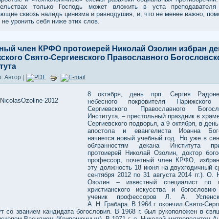
тельствах только Господь может вложить в уста преподавателя
ющие сквозь наледь цинизма и равнодушия, и, что не менее важно, пом
 не уронить себя ниже этих слов.
ный член КРФО протоиерей Николай Озолин избран д
ского Свято-Сергиевского Православного Богословск
тута
: Автор |
8 октября, день прп. Сергия Радонеж
небесного покровителя Парижского 
Сергиевского Православного Богосло
Института, – престольный праздник в храм
Сергиевского подворья, а 9 октября, в ден
апостола и евангелиста Иоанна Бого
начнется новый учебный год. Но уже в сен
обязанностям декана Института при
протоиерей Николай Озолин, доктор бого
профессор, почетный член КРФО, избра
эту должность 18 июня на двухгодичный ср
сентября 2012 по 31 августа 2014 гг.). О.
Озолин – известный специалист по и
христианского искусства и богословию
ученик профессоров Л. А. Успенс
А. Н. Грабара. В 1964 г. окончил Свято-Сер
ут со званием кандидата богословия. В 1968 г. был рукоположен в свя
ископом Василием (Кривошеиным). В 1971 г. о. Николай митрополитом А