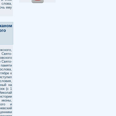
 слова,
очь ему
еканом
ого
ского,
Свято-
вского
е Свято-
ь памяти
слова,
тябре к
ступил
словия,
нный на
ок (с 1
 Николай
стории
 иконы,
кого и
гиевский
щенники
нтонием