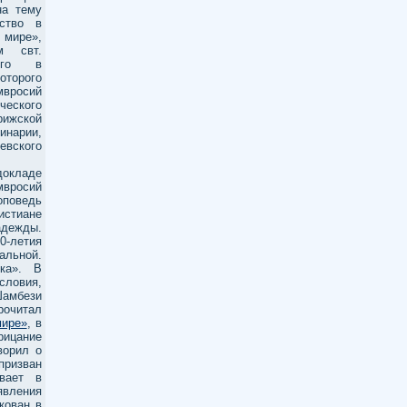
на тему
ьство в
 мире»,
м свт.
кого в
торого
мвросий
ческого
ижской
нарии,
ского
окладе
росий
оповедь
стиане
адежды.
0-летия
альной.
ка». В
словия,
амбези
рочитал
мире»
, в
рицание
ворил о
ризван
вает в
явления
кован в