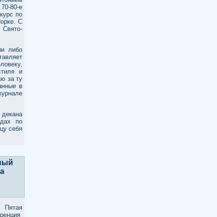
70-80-е
курс по
орке. С
 Свято-
ии либо
тавляет
ловеку,
стиля и
ю за ту
анные в
журнале
 декана
удах по
цу себя
ный
на
ь Пятая
ренция