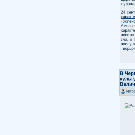
журнал
24 сен
характе
«Успен
Амврос
харак
восста
зла, о
послуш
Творцо
В Чер
культ
Велич
Автор