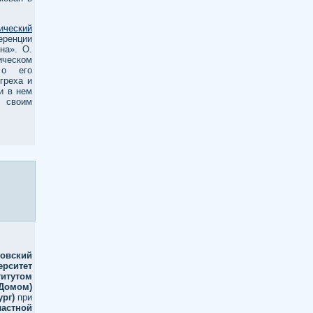
ический
еренции
на». О.
ическом
 о его
греха и
и в нем
о своим
говский
рситет
титутом
Домом)
ург)
при
стной