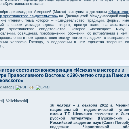
е «Христианская мысль».
тября архимандрит Амвросий (Макар) выступил с докладом
«Эсхатолог
р христианского свидетельства»
на Двенадцатой Международной конф
ские чтения», тема которой – «Свидетельство: традиции, формы, име
ий в своем докладе сделал акцент, прежде всего, на эсхатолог
тере христианского свидетельства, которое «возвещает миру
новлении, освящении, преображении, обожении, об истреблении в нем 
 преодолении в нем средостения между Богом и людьми, о возвращени
ания человека Господу, о водворении в нем единства творения с
м».
нигове состоится конференция «Исихазм в истории и
уре Православного Востока: к 290-летию старца Паисия
ковского»
: Автор |
30
ноября – 1 декабря 2012 г.
Черни
национальный педагогический униве
имени Т.Г.
Шевченко
совместно с
Инс
русской литературы (Пушкинским 
Российской академии наук (Санкт-Петерб
поддержке
Черниговской обла