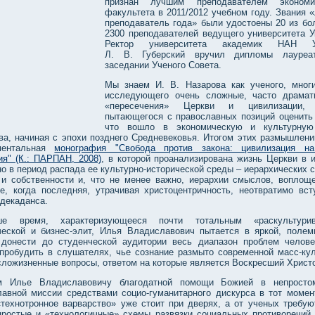
признан лучшим преподавателем экономич
факультета в 2011/2012 учебном году. Звания 
преподаватель года» были удостоены 20 из бо
2300 преподавателей ведущего университета У
Ректор университета академик НАН У
Л. В. Губерский вручил дипломы лауреа
заседании Ученого Совета.
Мы знаем И. В. Назарова как ученого, мног
исследующего очень сложные, часто драмат
«пересечения» Церкви и цивилизации, 
пытающегося с православных позиций оценить 
что вошло в экономическую и культурную
ва, начиная с эпохи позднего Средневековья. Итогом этих размышлени
ментальная
монография "Свобода против закона: цивилизация н
ия" (К.: ПАРПАН, 2008)
, в которой проанализирована жизнь Церкви в и
о в период распада ее культурно-исторической среды – иерархических с
 и собственности и, что не менее важно, иерархии смыслов, воплощ
ре, когда последняя, утрачивая христоцентричность, неотвратимо вст
 декаданса.
е время, характеризующееся почти тотальным «раскультурив
ческой и бизнес-элит, Илья Владиславович пытается в яркой, полем
донести до студенческой аудитории весь диапазон проблем челове
 пробудить в слушателях, чье сознание размыто современной масс-кул
сложизненные вопросы, ответом на которые является Воскресший Христ
м Илье Владиславовичу благодатной помощи Божией в непросто
лавной миссии средствами социо-гуманитарного дискурса в тот момент
«технотронное варварство» уже стоит при дверях, а от ученых требую
простые и «технологичные» схемы развязки социальных противоречий.