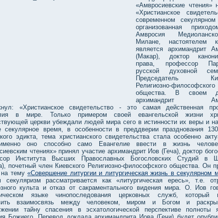
«Амвросиевские чтения» 
«Христианское свидетел
современном секулярном
организованная приходо
Амвросия Медиоланс
Милане, настоятелем ко
является архимандрит А
(Макар), доктор канони
права, профессор Пар
русской духовной семи
Председатель Киев
Религиозно-философского
общества. В своем д
архимандрит Амв
кнул: «Христианское свидетельство - это самая действенная пр
елия в мире. Только примером своей евангельской жизни хри
ствующей церкви убеждали людей мира сего в истинности их веры и н
 секулярное время, в особенности в преддверии празднования 130
кого эдикта, тема христианского свидетельства стала особенно акту
именно оно способно само Евангелие ввести в жизнь челове
иевским чтениях» принял участие архимандрит Иов (Геча), доктор бого
ссор Института Высших Православных Богословских Студий в Ш
а), почетный член Киевского Религиозно-философского общества. Он п
 на тему
«Совершение литургии и литургическая жизнь в секулярном 
м секуляризм рассматривается как «литургическая ересь», т.е. от
озного культа и отказ от сакраментального видения мира. О. Иов го
лическом языке чинопоследования церковных служб, который п
овить взаимосвязь между человеком, миром и Богом и раскры
ужении тайну спасения в эсхатологической перспективе полноты 
ия Божиего. Перевод доклада архимандрита Иова (Гечи) будет опубли