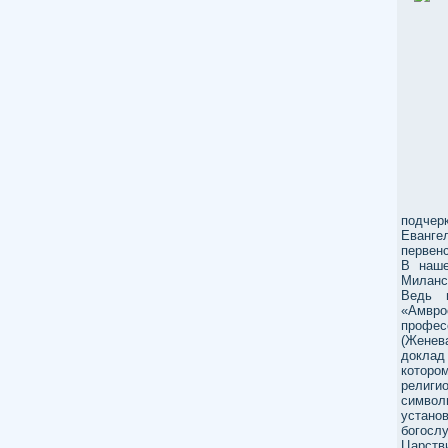
подчер
Еванг
первен
В наше
Миланс
Ведь 
«Амврос
профе
(Женев
доклад
которо
религи
симво
устан
богосл
Царств