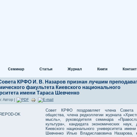
Семинар
Статьи
Журнал
Книги
Контак
Совета КРФО И. В. Назаров признан лучшим преподава
мического факультета Киевского национального
рситета имени Тараса Шевченко
: Автор |
Совет КРФО поздравляет члена Совета 
общества, члена редколлегии журнала «Христ
мысль», руководителя семинара «Правосл
культура», кандидата экономических наук, 
Киевского национального университета имени
Шевченко Илью Владиславовича Назарова, 