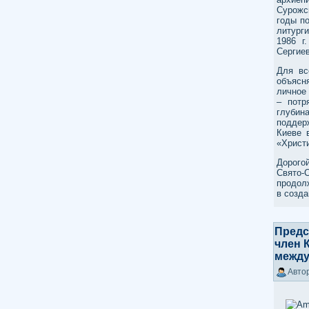
Сурожс
годы п
литург
1986 г
Сергие
Для вс
объясн
личное
– потр
глубин
поддер
Киеве 
«Христ
Дорого
Свято-
продол
в созда
Предс
член 
между
Автор