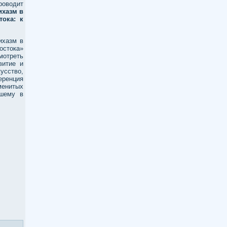
роводит
ихазм в
тока: к
ихазм в
стока»
мотреть
витие и
усство,
еренция
енитых
вшему в