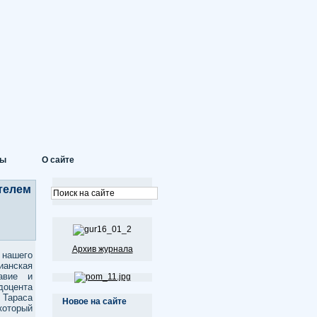
ты
О сайте
телем
Архив журнала
нашего
ианская
авие и
доцента
 Тараса
Новое на сайте
который